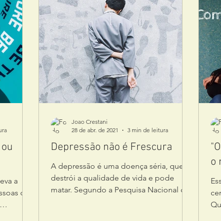
Joao Crestani
ura
28 de abr. de 2021
3 min de leitura
 ou
Depressão não é Frescura
"O
o
A depressão é uma doença séria, que
destrói a qualidade de vida e pode
eva a
Es
matar. Segundo a Pesquisa Nacional de
essoas que
ce
Saúde (PNS) do IBGE, em...
Qu
e 