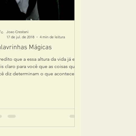
Joao Crestani
17 de jul. de 2018
4 min de leitura
lavrinhas Mágicas
edito que a essa altura da vida já está
is claro para você que as coisas que
cê diz determinam o que acontecem
tigo. Claro que...