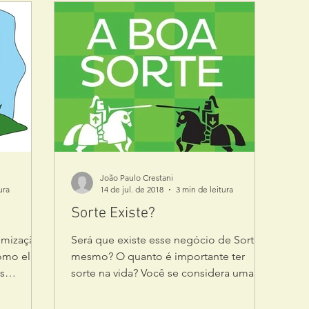
João Paulo Crestani
ura
14 de jul. de 2018
3 min de leitura
Sorte Existe?
timização
Será que existe esse negócio de Sorte
omo elas
mesmo? O quanto é importante ter
s
sorte na vida? Você se considera uma
pessoa de sorte? Esses eram...