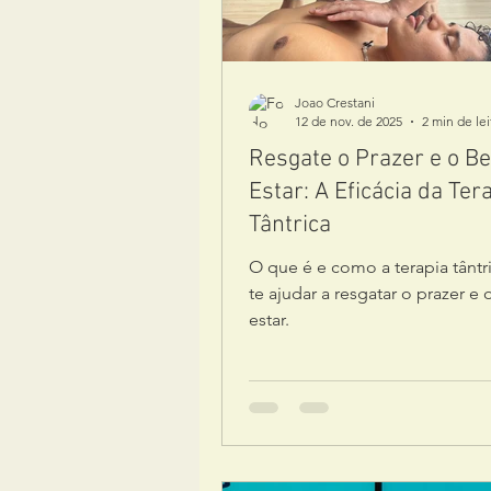
Joao Crestani
12 de nov. de 2025
2 min de lei
Resgate o Prazer e o B
Estar: A Eficácia da Ter
Tântrica
O que é e como a terapia tânt
te ajudar a resgatar o prazer e
estar.