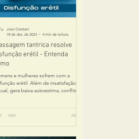
Joao Crestani
18 de dez. de 2023
4 min de leitura
ssagem tantrica resolve
sfunção erétil - Entenda
omo
mens e mulheres sofrem com a
função erétil. Além de insatisfação
ual, gera baixa autoestima, conflitos
sensação de impotência.