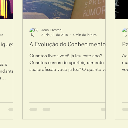
Joao Crestani
ura
31 de jul. de 2018
4 min de leitura
iqueza
A Evolução do Conhecimento
Pa
Quantos livros você já leu este ano?
Acr
Quantos cursos de aperfeiçoamento na
ma
as e
sua profissão você já fez? O quanto você
vo
ndante*,
tem praticado de tudo...
con
e
ido as...