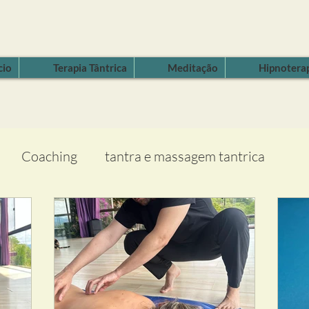
cio
Terapia Tântrica
Meditação
Hipnotera
Coaching
tantra e massagem tantrica