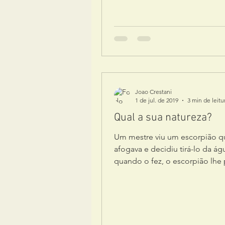
Joao Crestani
1 de jul. de 2019
3 min de leitu
Qual a sua natureza?
Um mestre viu um escorpião q
afogava e decidiu tirá-lo da ág
quando o fez, o escorpião lhe 
Como reação à dor, o mestre...