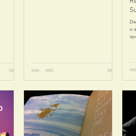
Re
Su
De
o 
qu
mu