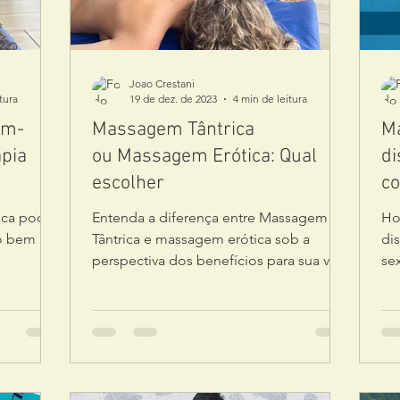
Joao Crestani
tura
19 de dez. de 2023
4 min de leitura
em-
Massagem Tântrica
Ma
apia
ou Massagem Erótica: Qual
di
escolher
c
rica pode
Entenda a diferença entre Massagem
Ho
 o bem
Tântrica e massagem erótica sob a
dis
perspectiva dos benefícios para sua vida
sex
como um todo, além do sexual.
e 