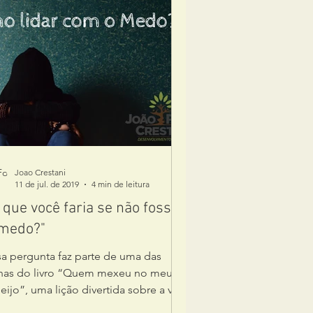
Joao Crestani
11 de jul. de 2019
4 min de leitura
 que você faria se não fosse
 medo?"
sa pergunta faz parte de uma das
nas do livro “Quem mexeu no meu
eijo”, uma lição divertida sobre a vida
as mudanças. Gostaria de...