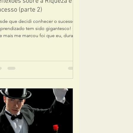
flexões sobre a Riqueza e o
cesso (parte 2)
sde que decidi conhecer o sucesso,
aprendizado tem sido gigantesco! O
e mais me marcou foi que eu, durante
ito tempo, não...