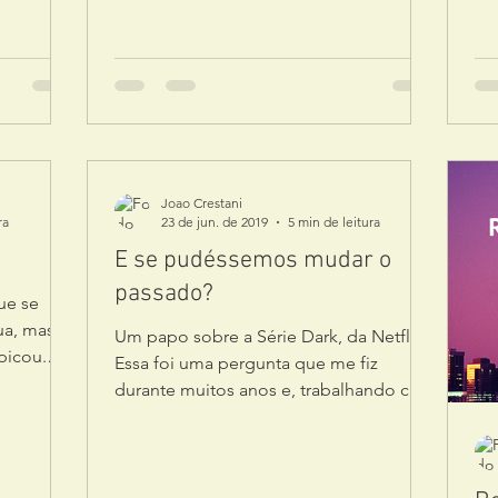
Joao Crestani
ra
23 de jun. de 2019
5 min de leitura
E se pudéssemos mudar o
passado?
ue se
ua, mas
Um papo sobre a Série Dark, da Netflix
picou.
Essa foi uma pergunta que me fiz
durante muitos anos e, trabalhando com
Desenvolvimento Humano...